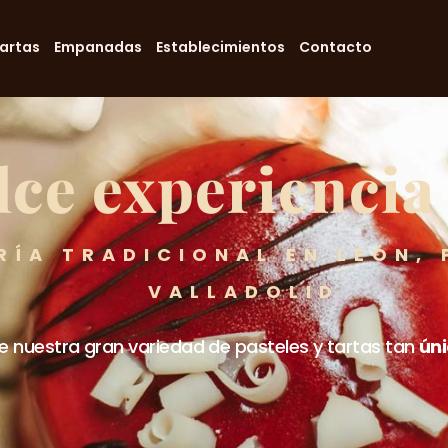
Back
To
Tartas
Empanadas
Establecimientos
Contacto
Top
lce experiencia
RÍA TRADICIONAL EN LEÓN, 
VALLADOLID
 nuestra gran variedad de pasteles y tartas tan
ún