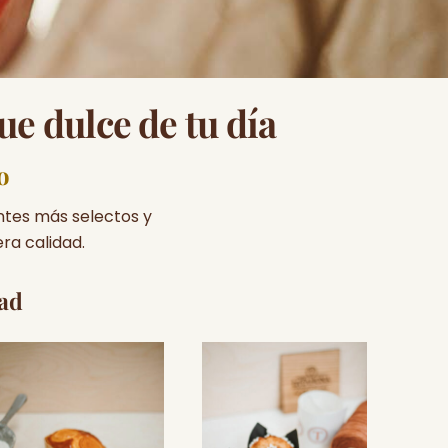
ue dulce de tu día
o
ntes más selectos y
ra calidad.
dad