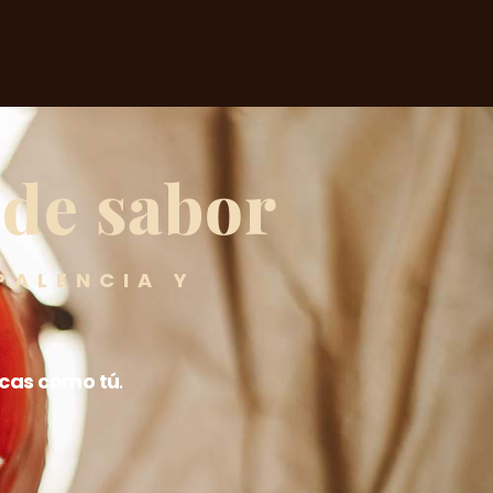
 de sabor
PALENCIA Y
icas como tú
.